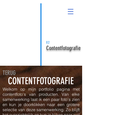
02
Contentfotografie
TERUG
CONTENTFOTOGRAFIE
Welkom op mijn portfolio pagina met
contentfoto's van producten. Van elke
samenwerking laat ik een paar foto's zien
en kun je doorklikken naar een grotere
selectie van deze samenwerking. Zo blijft
het overzichtelijk en kun je kijken naar wat