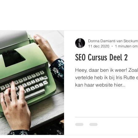
Donna Damianti van Stockum
11 dec 2020
1 minuten om 
SEO Cursus Deel 2
Heey, daar ben ik weer! Zoals
vertelde heb ik bij Iris Rut
kan haar website hier...