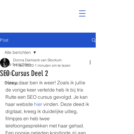
Post
Alle berichten
Donna Damianti van Stockum
Alle berichten
11 dec 2020
1 minuten om te lezen
SEO Cursus Deel 2
SEO
Heey, daar ben ik weer! Zoals ik jullie 
Cursus
de vorige keer vertelde heb ik bij Iris 
Rutte een SEO cursus gevolgd. Je kan 
haar website 
hier
 vinden. Deze deed ik 
digitaal, kreeg ik duidelijke uitleg, 
filmpjes en heb twee 
telefoongesprekken met haar gehad. 
Een poosje geleden kondigde zij aan 